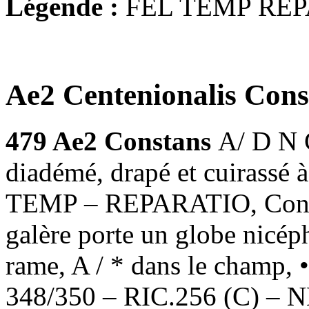
Légende :
FEL TEMP REP
Ae2 Centenionalis Cons
479
Ae2 Constans
A/ D N
diadémé, drapé et cuirassé à
TEMP – REPARATIO, Consta
galère porte un globe nicép
rame, A / * dans le champ, 
348/350 – RIC.256 (C) – 