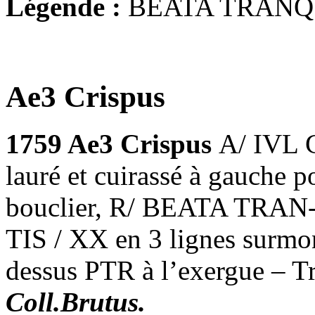
Légende :
BEATA TRANQ
Ae3 Crispus
1759 Ae3 Crispus
A/ IVL
lauré et cuirassé à gauche p
bouclier, R/ BEATA TRAN-
TIS / XX en 3 lignes surmon
dessus PTR à l’exergue – T
Coll.Brutus.