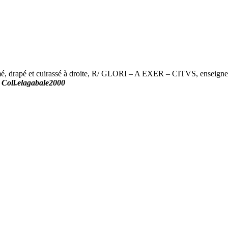
rapé et cuirassé à droite, R/ GLORI – A EXER – CITVS, enseigne ma
-
Coll.elagabale2000