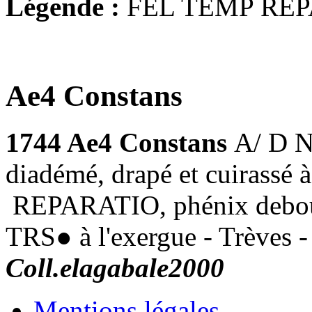
Légende :
FEL TEMP REP
Ae4 Constans
1744 Ae4 Constans
A/ D N
diadémé, drapé et cuirassé
REPARATIO, phénix debout 
TRS● à l'exergue - Trèves 
Coll.elagabale2000
Mentions légales