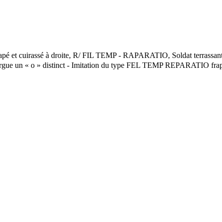
pé et cuirassé à droite, R/ FIL TEMP - RAPARATIO, Soldat terrassant d
l’exergue un « o » distinct - Imitation du type FEL TEMP REPARATIO fr