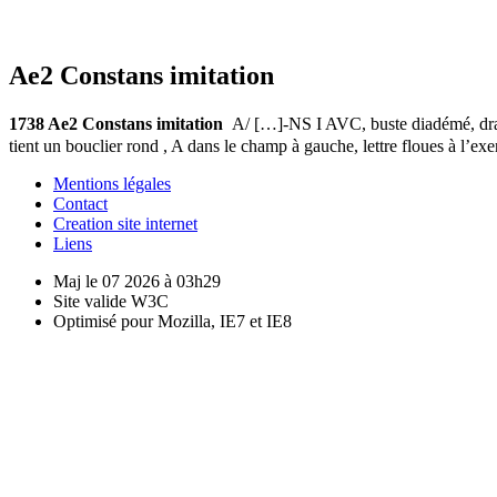
Ae2 Constans imitation
1738 Ae2 Constans imitation
A/ […]-NS I AVC, buste diadémé, dra
tient un bouclier rond , A dans le champ à gauche, lettre floues à 
Mentions légales
Contact
Creation site internet
Liens
Maj le 07 2026 à 03h29
Site valide W3C
Optimisé pour Mozilla, IE7 et IE8