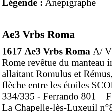
Légende :
Anépigraphe
Ae3 Vrbs Roma
1617
Ae3 Vrbs Roma
A/ V
Rome revêtue du manteau i
allaitant Romulus et Rémus,
flèche entre les étoiles SC
334/335 - Ferrando 801 – F
La Chapelle-lès-Luxeuil n°8