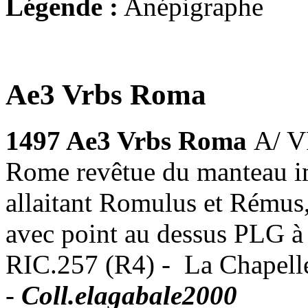
Légende :
Anépigraphe
Ae3 Vrbs Roma
1497 Ae3 Vrbs Roma
A/ V
Rome revêtue du manteau i
allaitant Romulus et Rémus, 
avec point au dessus PLG à
RIC.257 (R4) - La Chapelle
-
Coll.elagabale2000