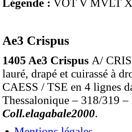
Légende :
VOT V MVLT X
Ae3 Crispus
1405 Ae3 Crispus
A/ CRI
lauré, drapé et cuirassé à 
CAESS / TSE en 4 lignes da
Thessalonique – 318/319 –
Coll.elagabale2000
.
Mentions légales