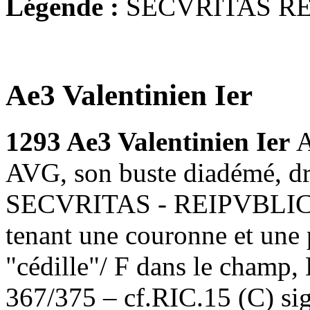
Légende :
SECVRITAS R
Ae3 Valentinien Ier
1293 Ae3 Valentinien Ier
AVG, son buste diadémé, dra
SECVRITAS - REIPVBLICAE,
tenant une couronne et une
"cédille"/ F dans le champ,
367/375 – cf.RIC.15 (C) si