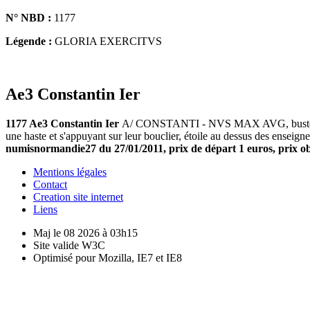
N° NBD :
1177
Légende :
GLORIA EXERCITVS
Ae3 Constantin Ier
1177 Ae3 Constantin Ier
A/ CONSTANTI - NVS MAX AVG, buste diadé
une haste et s'appuyant sur leur bouclier, étoile au dessus des ens
numisnormandie27 du 27/01/2011, prix de départ 1 euros, prix ob
Mentions légales
Contact
Creation site internet
Liens
Maj le 08 2026 à 03h15
Site valide W3C
Optimisé pour Mozilla, IE7 et IE8