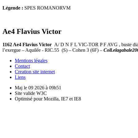
Légende :
SPES ROMANORVM
Ae4 Flavius Victor
1162 Ae4 Flavius Victor
A/ D N F L VIC-TOR P F AVG , buste diad
l’exergue – Aquilée - RIC.55 (S) – Cohen 3 (6F) –
Coll.elagabale20
Mentions légales
Contact
Creation site internet
Liens
Maj le 09 2026 à 09h51
Site valide W3C
Optimisé pour Mozilla, IE7 et IE8