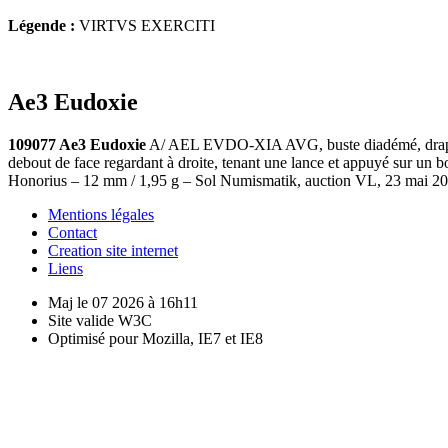
Légende :
VIRTVS EXERCITI
Ae3 Eudoxie
109077 Ae3 Eudoxie
A/ AEL EVDO-XIA AVG, buste diadémé, drapé à d
debout de face regardant à droite, tenant une lance et appuyé sur u
Honorius – 12 mm / 1,95 g – Sol Numismatik, auction VL, 23 mai 202
Mentions légales
Contact
Creation site internet
Liens
Maj le 07 2026 à 16h11
Site valide W3C
Optimisé pour Mozilla, IE7 et IE8