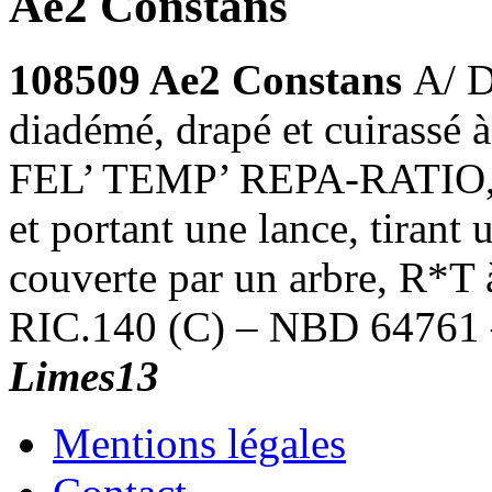
Ae2 Constans
108509 Ae2 Constans
A/ 
diadémé, drapé et cuirassé 
FEL’ TEMP’ REPA-RATIO, s
et portant une lance, tirant 
couverte par un arbre, R*T
RIC.140 (C) – NBD 64761 
Limes13
Mentions légales