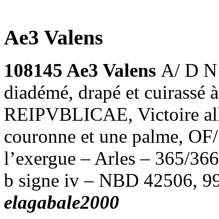
Ae3 Valens
108145 Ae3 Valens
A/ D N
diadémé, drapé et cuirassé
REIPVBLICAE, Victoire all
couronne et une palme, OF/
l’exergue – Arles – 365/36
b signe iv – NBD 42506, 9
elagabale2000