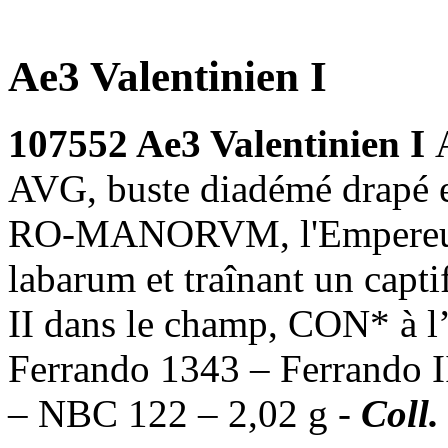
Ae3 Valentinien I
107552 Ae3 Valentinien I
AVG, buste diadémé drapé e
RO-MANORVM, l'Empereur a
labarum et traînant un capt
II dans le champ, CON* à l
Ferrando 1343 – Ferrando II
– NBC 122 – 2,02 g -
Coll.