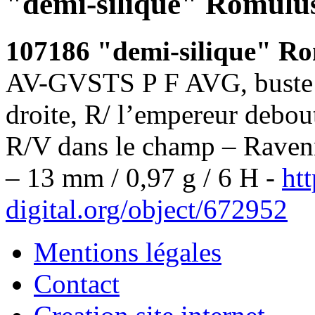
"demi-silique" Romulu
107186 "demi-silique" R
AV-GVSTS P F AVG, buste d
droite, R/ l’empereur debou
R/V dans le champ – Raven
– 13 mm / 0,97 g / 6 H -
ht
digital.org/object/672952
Mentions légales
Contact