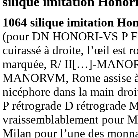
silique imitation Honor
1064 silique imitation Ho
(pour DN HONORI-VS P F A
cuirassé à droite, l’œil est 
marquée, R/ II[…]-MANO
MANORVM, Rome assise à g
nicéphore dans la main droit
P rétrograde D rétrograde M 
vraissemblablement pour M
Milan pour l’une des monnai